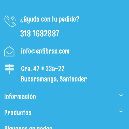
¿Ayuda con tu pedido?
318 1682887
info@enfibras.com
Cra. 47 # 33a-22
Bucaramanga, Santander
Información

Productos

Síguenos en redes