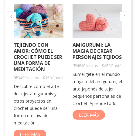
TEJIENDO CON
AMIGURUMI: LA
L
AMOR: CÓMO EL
MAGIA DE CREAR
H
CROCHET PUEDE SER
PERSONAJES TEJIDOS
M
UNA FORMA DE
C
4840 visitas
50
Gustó
MEDITACIÓN
P
Sumérgete en el mundo
3499 visitas
50
Gustó
mágico del amigurumi, el
tó
Descubre cómo el arte
arte japonés de tejer
El
de tejer amigurumis y
pequeños personajes de
vi
s
otros proyectos en
crochet. Aprende todo...
de
crochet puede ser una
bu
LEER MÁS
forma efectiva de
la
s.
meditación....
LEER MÁS