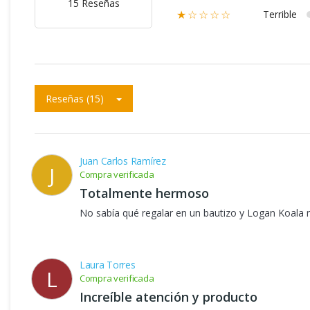
15 Reseñas
Terrible
★☆☆☆☆
Reseñas (15)
Juan Carlos Ramírez
J
Compra verificada
Totalmente hermoso
No sabía qué regalar en un bautizo y Logan Koala m
Laura Torres
L
Compra verificada
Increíble atención y producto