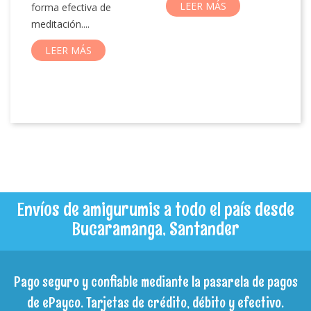
bu
LEER MÁS
forma efectiva de
la
s.
meditación....
LEER MÁS
Envíos de amigurumis a todo el país desde
Bucaramanga, Santander
Pago seguro y confiable mediante la pasarela de pagos
de ePayco. Tarjetas de crédito, débito y efectivo.