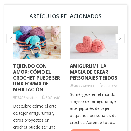
ARTÍCULOS RELACIONADOS
TEJIENDO CON
AMIGURUMI: LA
L
AMOR: CÓMO EL
MAGIA DE CREAR
H
CROCHET PUEDE SER
PERSONAJES TEJIDOS
M
UNA FORMA DE
C
4837 visitas
50
Gustó
MEDITACIÓN
P
Sumérgete en el mundo
3496 visitas
50
Gustó
mágico del amigurumi, el
tó
Descubre cómo el arte
arte japonés de tejer
El
de tejer amigurumis y
pequeños personajes de
vi
s
otros proyectos en
crochet. Aprende todo...
de
crochet puede ser una