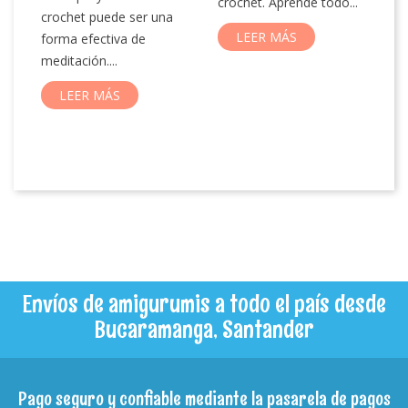
crochet. Aprende todo...
de
crochet puede ser una
bu
LEER MÁS
forma efectiva de
la
s.
meditación....
LEER MÁS
Envíos de amigurumis a todo el país desde
Bucaramanga, Santander
Pago seguro y confiable mediante la pasarela de pagos