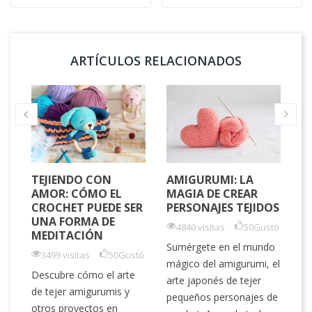
ARTÍCULOS RELACIONADOS
TEJIENDO CON
AMIGURUMI: LA
L
AMOR: CÓMO EL
MAGIA DE CREAR
H
CROCHET PUEDE SER
PERSONAJES TEJIDOS
M
UNA FORMA DE
C
4840 visitas
50
Gustó
MEDITACIÓN
P
Sumérgete en el mundo
3499 visitas
50
Gustó
mágico del amigurumi, el
tó
Descubre cómo el arte
arte japonés de tejer
El
de tejer amigurumis y
pequeños personajes de
vi
s
otros proyectos en