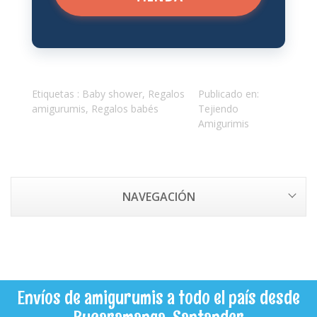
Etiquetas :
Baby shower
,
Regalos
Publicado en:
amigurumis
,
Regalos babés
Tejiendo
Amigurimis
NAVEGACIÓN
Envíos de amigurumis a todo el país desde
Bucaramanga, Santander