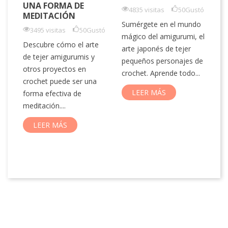
UNA FORMA DE
C
4835 visitas
50
Gustó
MEDITACIÓN
P
Sumérgete en el mundo
3495 visitas
50
Gustó
mágico del amigurumi, el
tó
Descubre cómo el arte
arte japonés de tejer
El
de tejer amigurumis y
pequeños personajes de
vi
s
otros proyectos en
crochet. Aprende todo...
de
crochet puede ser una
bu
LEER MÁS
forma efectiva de
la
s.
meditación....
LEER MÁS