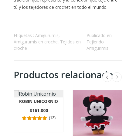
tú y los tejedores de crochet en todo el mundo.
Etiquetas :
Amigurumis
,
Publicado en:
Amigurumis en croche
,
Tejidos en
Tejiendo
croche
Amigurimis
Productos relacionados
ROBIN UNICORNIO
$161.000
(13)