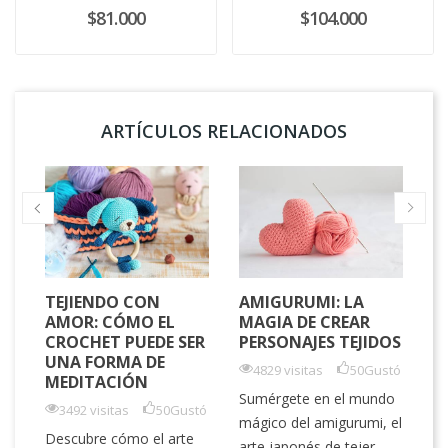
$81.000
$104.000
ARTÍCULOS RELACIONADOS
TEJIENDO CON
AMIGURUMI: LA
L
AMOR: CÓMO EL
MAGIA DE CREAR
H
CROCHET PUEDE SER
PERSONAJES TEJIDOS
M
UNA FORMA DE
C
4829 visitas
50
Gustó
MEDITACIÓN
P
Sumérgete en el mundo
3492 visitas
50
Gustó
mágico del amigurumi, el
tó
Descubre cómo el arte
arte japonés de tejer