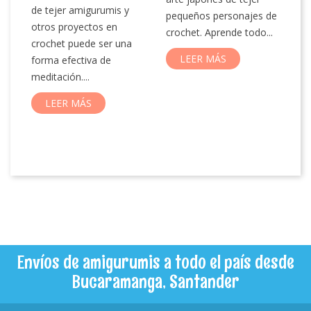
El
de tejer amigurumis y
pequeños personajes de
vi
s
otros proyectos en
crochet. Aprende todo...
de
crochet puede ser una
bu
LEER MÁS
forma efectiva de
la
s.
meditación....
LEER MÁS
Envíos de amigurumis a todo el país desde
Bucaramanga, Santander