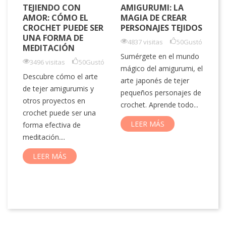
TEJIENDO CON
AMIGURUMI: LA
L
AMOR: CÓMO EL
MAGIA DE CREAR
H
CROCHET PUEDE SER
PERSONAJES TEJIDOS
M
UNA FORMA DE
C
4837 visitas
50
Gustó
MEDITACIÓN
P
Sumérgete en el mundo
3496 visitas
50
Gustó
mágico del amigurumi, el
tó
Descubre cómo el arte
arte japonés de tejer
El
de tejer amigurumis y
pequeños personajes de
vi
s
otros proyectos en
crochet. Aprende todo...
de
crochet puede ser una
bu
LEER MÁS
forma efectiva de
la
s.
meditación....
LEER MÁS